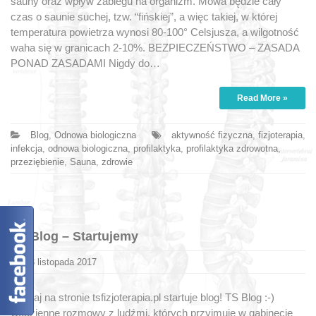
sauny oraz wpływ zabiegu na organizm. Mowa będzie cały
czas o saunie suchej, tzw. “fińskiej”, a więc takiej, w której
temperatura powietrza wynosi 80-100° Celsjusza, a wilgotność
waha się w granicach 2-10%. BEZPIECZEŃSTWO – ZASADA
PONAD ZASADAMI Nigdy do…
Read More »
Blog
,
Odnowa biologiczna
aktywność fizyczna
,
fizjoterapia
,
infekcja
,
odnowa biologiczna
,
profilaktyka
,
profilaktyka zdrowotna
,
przeziębienie
,
Sauna
,
zdrowie
TS Blog – Startujemy
3 listopada 2017
Dzisiaj na stronie tsfizjoterapia.pl startuje blog! TS Blog :-)
Codzienne rozmowy z ludźmi, których przyjmuję w gabinecie