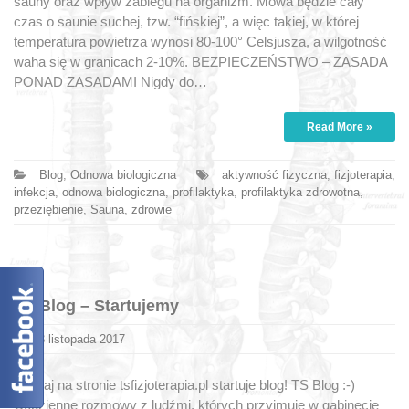
sauny oraz wpływ zabiegu na organizm. Mowa będzie cały
czas o saunie suchej, tzw. “fińskiej”, a więc takiej, w której
temperatura powietrza wynosi 80-100° Celsjusza, a wilgotność
waha się w granicach 2-10%. BEZPIECZEŃSTWO – ZASADA
PONAD ZASADAMI Nigdy do…
Read More »
Blog
,
Odnowa biologiczna
aktywność fizyczna
,
fizjoterapia
,
infekcja
,
odnowa biologiczna
,
profilaktyka
,
profilaktyka zdrowotna
,
przeziębienie
,
Sauna
,
zdrowie
TS Blog – Startujemy
3 listopada 2017
Dzisiaj na stronie tsfizjoterapia.pl startuje blog! TS Blog :-)
Codzienne rozmowy z ludźmi, których przyjmuję w gabinecie