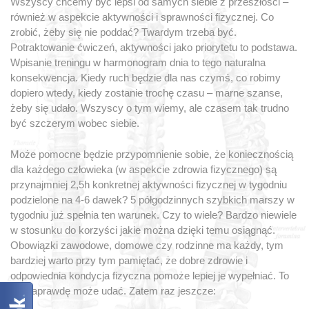
Wszyscy chcemy być lepsi od samych siebie z przeszłości –
również w aspekcie aktywności i sprawności fizycznej. Co
zrobić, żeby się nie poddać? Twardym trzeba być.
Potraktowanie ćwiczeń, aktywności jako priorytetu to podstawa.
Wpisanie treningu w harmonogram dnia to tego naturalna
konsekwencja. Kiedy ruch będzie dla nas czymś, co robimy
dopiero wtedy, kiedy zostanie trochę czasu – marne szanse,
żeby się udało. Wszyscy o tym wiemy, ale czasem tak trudno
być szczerym wobec siebie.
Może pomocne będzie przypomnienie sobie, że koniecznością
dla każdego człowieka (w aspekcie zdrowia fizycznego) są
przynajmniej 2,5h konkretnej aktywności fizycznej w tygodniu
podzielone na 4-6 dawek? 5 półgodzinnych szybkich marszy w
tygodniu już spełnia ten warunek. Czy to wiele? Bardzo niewiele
w stosunku do korzyści jakie można dzięki temu osiągnąć.
Obowiązki zawodowe, domowe czy rodzinne ma każdy, tym
bardziej warto przy tym pamiętać, że dobre zdrowie i
odpowiednia kondycja fizyczna pomoże lepiej je wypełniać. To
się naprawdę może udać. Zatem raz jeszcze: