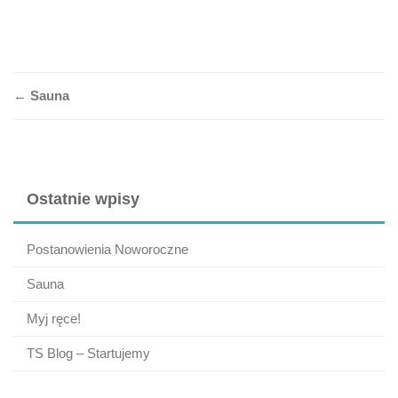
Post
←
Sauna
navigation
Ostatnie wpisy
Postanowienia Noworoczne
Sauna
Myj ręce!
TS Blog – Startujemy