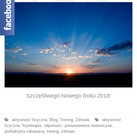
Szczęśliwego Nowego Roku 2018!
aktywność fizyczna
,
Blog
,
Trening
,
Zdrowie
aktywność
fizyczna
,
fizjoterapia
,
odporność
,
postanowienia noworoczne
,
profilaktyka zdrowotna
,
trening
,
zdrowie